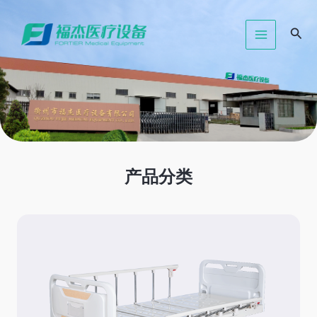
跳
MAIN
至
搜
MENU
内
索
容
产品分类